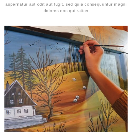
aspernatur aut odit aut fugit, sed quia consequuntur magni
dolores eos qui ration