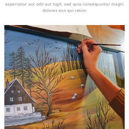
aspernatur aut odit aut fugit, sed quia consequuntur magni
dolores eos qui ration